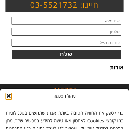
חייגו: 03-5521732
אודות
יצירת קשר
ניהול הסכמה
משרד:
03-5521732
כדי לספק את החוויה הטובה ביותר, אנו משתמשים בטכנולוגיות
נייד:
050-8228899
לתיאום פגישות בלבד
כמו קובצי Cookies לאחסון ו/או גישה למידע במכשיר שלך. מתן
כתובת: רח' הגר"א 30, חולון
הסכמה לטכנולוגיות אלו יאפשר לנו לעבד נתונים כגון התנהגות