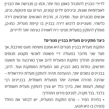
לדיירי הבניין להתנהל באופן נוח יותר, וכמו כן מנגישה את הבניין
לאוכלוסיות שונות, וביניהם ילדים קטנים, הורים עם תינוקות, נכים,
אנשים מבוגרים ועוד. מסיבה זו, מרבית האנשים שרוכשים דירה
כלשהי, מעוניינים לרכוש דירה בבניין בו קיימת מעלית. כמו-כן,
מומלץ להתקין במעלית
מפיצי ריח
לאווירה נעימה יותר לדיירים.
כיצד מתקינים מעלית בבניין מגורים?
התקנת מעלית בבניין מגורים היא אמנם משימה מעט מורכבת, אך
מצד שני מדובר בפעולה דיי פשוטה לאנשי מקצוע מנוסים
ומיומנים. תהליך התקנת המעלית לרוב אורך כארבעה עד תשעה
חודשים, כתלות בסוג הבניין, סוג המעלית המותקנת ועוד. לרוב,
בבניינים נמוכים יותר, ההעדפה תהיה להתקין מעלית הידרואלית –
שהינה מהירה ואמינה יותר ממעלית חשמלית. בבניינים רבי
קומות, לעומת זאת, בדרך כלל יש צורך להתקין מעלית חשמלית
בלבד. בכל מקרה, לפניכם פירוט התהליך:
• בחירת הפיר – טרם התקנת המעלית, יש לבחור את החלל
(הפיר) בו היא תנוע.