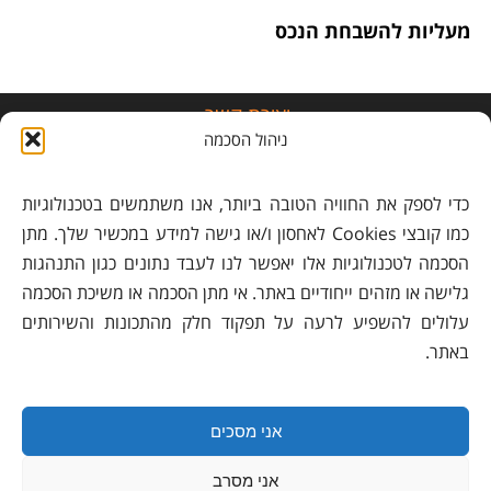
מעליות להשבחת הנכס
יצירת קשר
ניהול הסכמה
משרד:
03-5521732
כדי לספק את החוויה הטובה ביותר, אנו משתמשים בטכנולוגיות
נייד:
050-8228899
לתיאום פגישות בלבד
כמו קובצי Cookies לאחסון ו/או גישה למידע במכשיר שלך. מתן
כתובת: רח' הגר"א 30, חולון
הסכמה לטכנולוגיות אלו יאפשר לנו לעבד נתונים כגון התנהגות
גלישה או מזהים ייחודיים באתר. אי מתן הסכמה או משיכת הסכמה
מידע מקצועי
עלולים להשפיע לרעה על תפקוד חלק מהתכונות והשירותים
באתר.
הוראות חילוץ ממעלית
הוספת מעליות לבניין קיים
שיפוץ ושדרוג מעליות
אני מסכים
שיפוץ מכני למעליות
אני מסרב